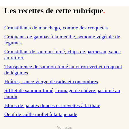
Les recettes de cette rubrique
.
sur 20 avis
Croustillants de manchego, comme des croquetas
sur 19 avis
Croquants de gambas à la menthe, semoule végétale de
légumes
sur 197 avis
Croustillant de saumon fumé, chips de parmesan, sauce
au raifort
sur 4 avis
Transparence de saumon fumé au citron vert et croquant
de légumes
sur 17 avis
Huîtres, sauce vierge de radis et concombres
sur 3 avis
Sifflet de saumon fumé, fromage de chèvre parfumé au
cumin
sur 44 avis
Blinis de patates douces et crevettes à la thaïe
sur 262 avis
Oeuf de caille mollet à la tapenade
Voir plus