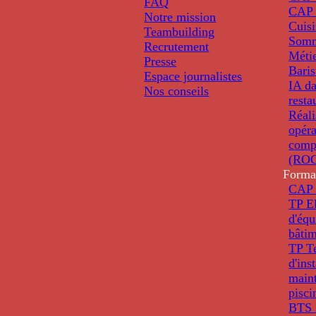
FAQ
CAP 
Notre mission
Cuis
Teambuilding
Somm
Recrutement
Métie
Presse
Baris
Espace journalistes
IA da
Nos conseils
resta
Réali
opéra
comp
(ROC
Forma
CAP 
TP El
d'éq
bâti
TP T
d'ins
main
pisci
BTS 