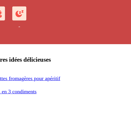
-
res idées délicieuses
tes fromagères pour apéritif
s en 3 condiments