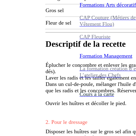
Formations
Arts décoratif
Gros sel
CAP Couture (Métiers de
Fleur de sel
Vêtement Flou)
CAP Fleuriste
Descriptif de la recette
Formation
Management
Éplucher le concombre et enlever les grain
La formation création d’e
dés).
L’atelier des Chefs
Laver les radis et les tailler également e
Dans un cul-de-poule, mélanger l'huile d'
que les radis et les concombres. Réserver
Cours à la carte
Ouvrir les huîtres et décoller le pied.
2
.
Pour le dressage
Disposer les huîtres sur le gros sel afin q