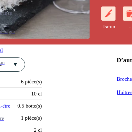
enance
15min
-
ménager
al
D’aut
ion
.
Brochet
6
pièce(s)
Huitre
10
cl
-être
0.5
botte(s)
1
pièce(s)
re
2
cl