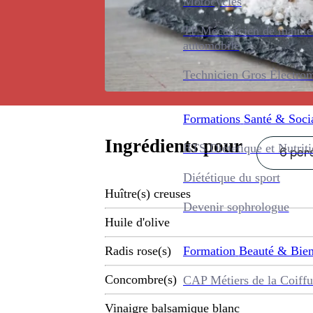
Motocycles
TP Mécanicien de maint
automobile
Technicien Gros Électro
Formations
Santé & Soci
Ingrédients pour
BTS Diététique et Nutrit
6 pers
Diététique du sport
Huître(s) creuses
Devenir sophrologue
Huile d'olive
Formation
Beauté & Bien
Radis rose(s)
Concombre(s)
CAP Métiers de la Coiffu
Vinaigre balsamique blanc