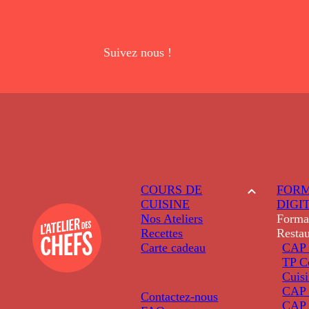
Suivez nous !
COURS DE
FORM
CUISINE
DIGI
Nos Ateliers
Forma
Recettes
Restau
Carte cadeau
CAP 
TP C
Cuis
CAP P
Contactez-nous
CAP 