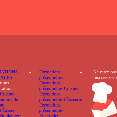
ATIONS
Formations
Ne ratez pas
TALES
présentielles
Inscrivez-vo
tions
Formations
ration
présentielles
Cuisine
Cuisine
Formations
ommis de
présentielles
Pâtisserie
ine
Formations
âtissier
présentielles
Boulanger
Electricien