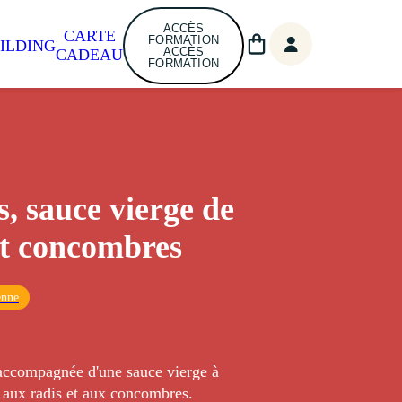
ACCÈS
CARTE
FORMATION
ILDING
ACCÈS
CADEAU
FORMATION
s, sauce vierge de
et concombres
enne
 accompagnée d'une sauce vierge à
e, aux radis et aux concombres.