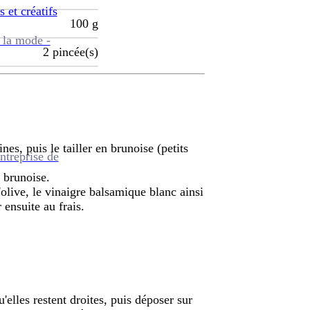
s et créatifs
100
g
 la mode -
2
pincée(s)
es, puis le tailler en brunoise (petits
ntreprise de
n brunoise.
olive, le vinaigre balsamique blanc ainsi
 ensuite au frais.
u'elles restent droites, puis déposer sur