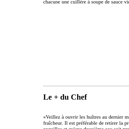
chacune une cuillère à soupe de sauce vie
Le + du Chef
«
Veillez à ouvrir les huîtres au dernier 
fraîcheur. Il est préférable de retirer la 
coquilles et qu'une deuxième eau soit pro