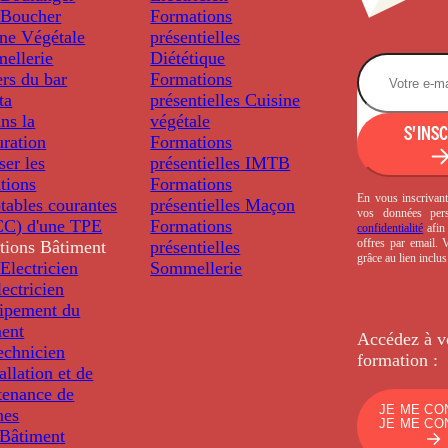
Boucher
Formations
ine Végétale
présentielles
ellerie
Diététique
rs du bar
Formations
ta
présentielles
Cuisine
ns la
végétale
S'INS
uration
Formations
ser les
présentielles
IMTB
tions
Formations
En vous inscrivant
tables courantes
présentielles
Maçon
vos données per
C) d'une TPE
Formations
confidentialité
afin 
offres par email.
tions
Bâtiment
présentielles
grâce au lien inclu
Electricien
Sommellerie
ectricien
uipement du
ment
Accédez à v
echnicien
formation :
tallation et de
tenance de
JE ME CO
nes
JE ME CO
Bâtiment