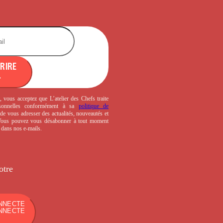
CRIRE
, vous acceptez que L’atelier des Chefs traite
sonnelles conformément à sa
politique de
de vous adresser des actualités, nouveautés et
 Vous pouvez vous désabonner à tout moment
s dans nos e-mails.
otre
NNECTE
NNECTE