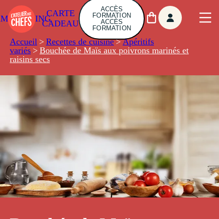
ACCÈS
CARTE
FORMATION
AMBUILDING
ACCÈS
CADEAU
FORMATION
Accueil
>
Recettes de cuisine
>
Apéritifs
variés
>
Bouchée de Maïs aux poivrons marinés et
raisins secs