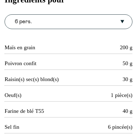
6 pers.
Maïs en grain
200
g
Poivron confit
50
g
Raisin(s) sec(s) blond(s)
30
g
Oeuf(s)
1
pièce(s)
Farine de blé T55
40
g
Sel fin
6
pincée(s)