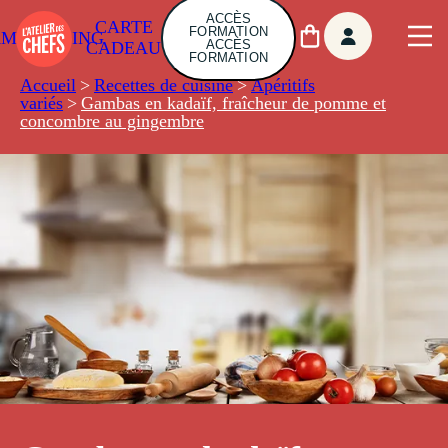
ACCÈS
CARTE
FORMATION
AMBUILDING
ACCÈS
CADEAU
FORMATION
Accueil
>
Recettes de cuisine
>
Apéritifs
variés
>
Gambas en kadaïf, fraîcheur de pomme et
concombre au gingembre