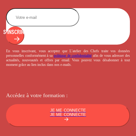
S'INSCRIRE
En vous inscrivant, vous acceptez que L’atelier des Chefs traite vos données
personnelles conformément à sa
politique de confidentialité
afin de vous adresser des
actualités, nouveautés et offres par email. Vous pouvez vous désabonner à tout
moment grâce au lien inclus dans nos e-mails.
Accédez à votre
formation :
JE ME CONNECTE
JE ME CONNECTE