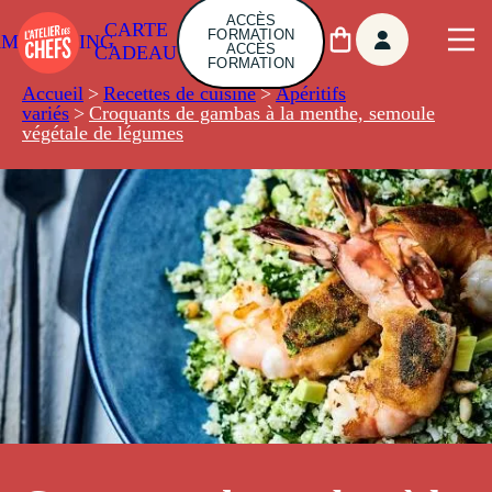
ACCÈS
CARTE
FORMATION
AMBUILDING
ACCÈS
CADEAU
FORMATION
Accueil
>
Recettes de cuisine
>
Apéritifs
variés
>
Croquants de gambas à la menthe, semoule
végétale de légumes