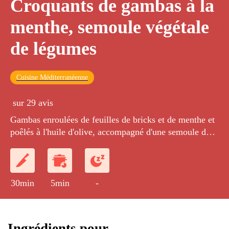
Croquants de gambas à la
menthe, semoule végétale
de légumes
Cuisine Méditerranéenne
sur 29 avis
Gambas enroulées de feuilles de bricks et de menthe et
poêlés à l'huile d'olive, accompagné d'une semoule de
légumes crus, de pignons de pins et de raisins secs.
30min
5min
-
Ingrédients pour