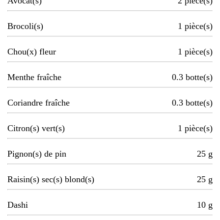
Avocat(s)
2
pièce(s)
Brocoli(s)
1
pièce(s)
Chou(x) fleur
1
pièce(s)
Menthe fraîche
0.3
botte(s)
Coriandre fraîche
0.3
botte(s)
Citron(s) vert(s)
1
pièce(s)
Pignon(s) de pin
25
g
Raisin(s) sec(s) blond(s)
25
g
Dashi
10
g