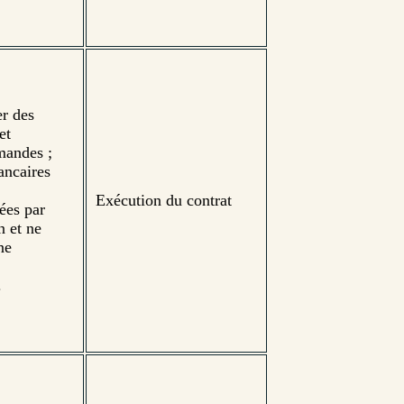
er des
et
mandes ;
ancaires
Exécution du contrat
ées par
n et ne
ne
.