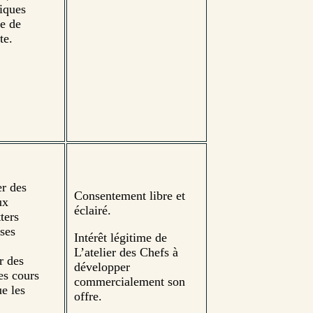
tiques
se de
te.
er des
Consentement libre et
ux
éclairé.
ters
 ses
Intérêt légitime de
L’atelier des Chefs à
r des
développer
es cours
commercialement son
ue les
offre.