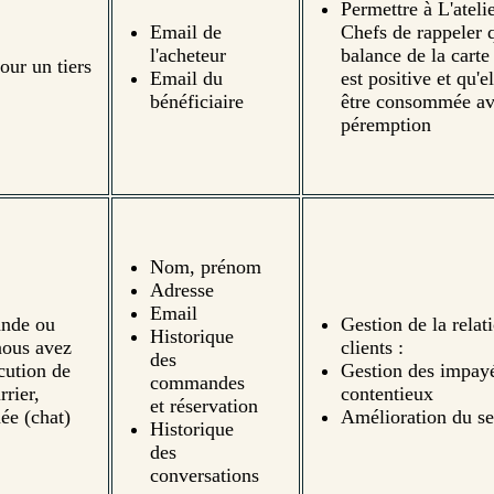
Permettre à L'ateli
Email de
Chefs de rappeler 
l'acheteur
balance de la carte
our un tiers
Email du
est positive et qu'el
bénéficiaire
être consommée av
péremption
Nom, prénom
Adresse
Email
ande ou
Gestion de la relat
Historique
nous avez
clients :
des
cution de
Gestion des impayé
commandes
rrier,
contentieux
et réservation
ée (chat)
Amélioration du se
Historique
des
conversations