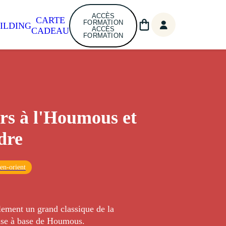
ACCÈS
CARTE
FORMATION
ILDING
ACCÈS
CADEAU
FORMATION
rs à l'Houmous et
dre
en-orient
lement un grand classique de la
aise à base de Houmous.