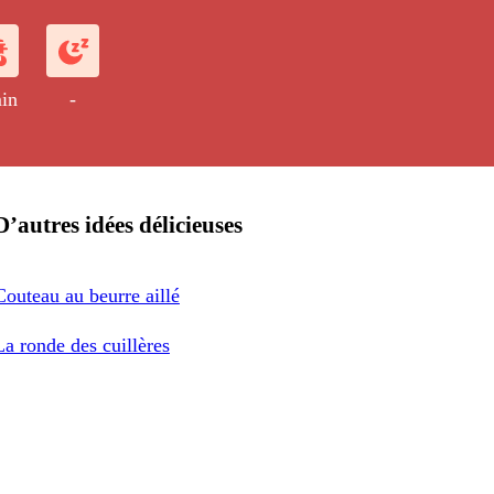
in
-
D’autres idées délicieuses
Couteau au beurre aillé
La ronde des cuillères