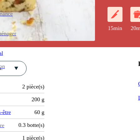
enance
15min
20m
ménager
al
ion
.
2
pièce(s)
200
g
-être
60
g
0.3
botte(s)
re
1
pièce(s)