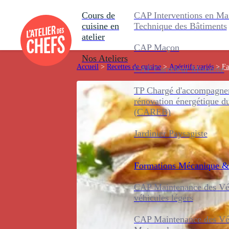
Cours de
CAP Interventions en Ma
cuisine en
Technique des Bâtiments
atelier
CAP Maçon
Nos Ateliers
Accueil
>
Recettes de cuisine
>
Apéritifs variés
>
Fa
CAP Carreleur Mosaïste
TP Chargé d'accompagnem
rénovation énergétique d
(CAREB)
Jardinier Paysagiste
Formations
Mécanique &
CAP Maintenance des Véh
véhicules légers
CAP Maintenance des Véh