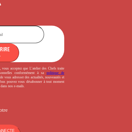
CRIRE
, vous acceptez que L’atelier des Chefs traite
sonnelles conformément à sa
politique de
de vous adresser des actualités, nouveautés et
 Vous pouvez vous désabonner à tout moment
s dans nos e-mails.
otre
NNECTE