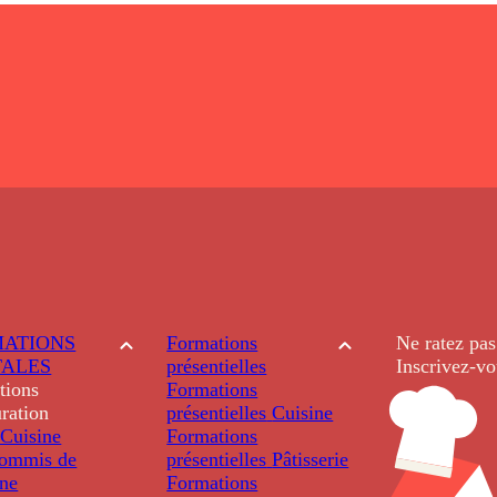
ATIONS
Formations
Ne ratez pas
TALES
présentielles
Inscrivez-vo
tions
Formations
ration
présentielles
Cuisine
Cuisine
Formations
ommis de
présentielles
Pâtisserie
ine
Formations