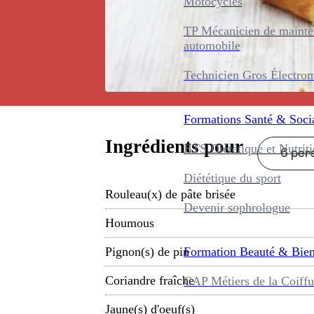
Motocycles
TP Mécanicien de maint
automobile
Technicien Gros Électro
Formations
Santé & Soci
Ingrédients pour
BTS Diététique et Nutrit
6 pers
Diététique du sport
Rouleau(x) de pâte brisée
Devenir sophrologue
Houmous
Formation
Beauté & Bien
Pignon(s) de pin
Coriandre fraîche
CAP Métiers de la Coiffu
Jaune(s) d'oeuf(s)