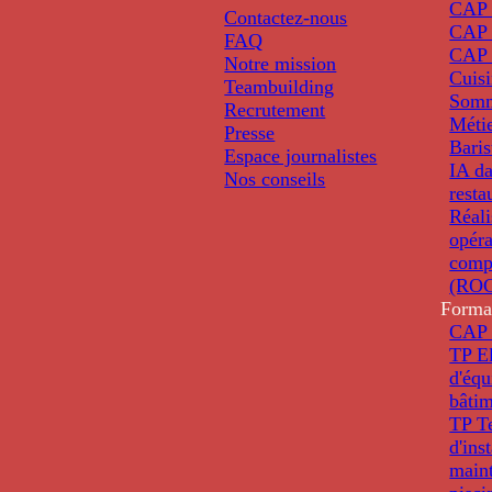
CAP P
Contactez-nous
CAP 
FAQ
CAP 
Notre mission
Cuis
Teambuilding
Somm
Recrutement
Métie
Presse
Baris
Espace journalistes
IA da
Nos conseils
resta
Réali
opéra
comp
(ROC
Forma
CAP 
TP El
d'éq
bâti
TP T
d'ins
main