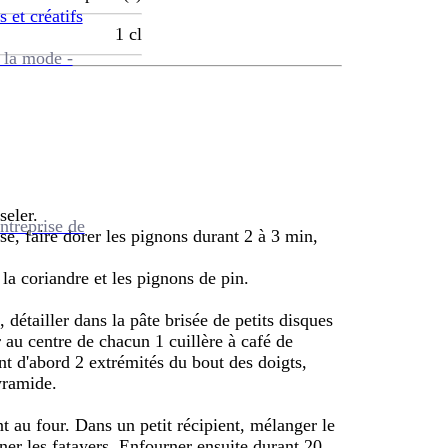
s et créatifs
1
cl
 la mode -
seler.
ntreprise de
e, faire dorer les pignons durant 2 à 3 min,
a coriandre et les pignons de pin.
 détailler dans la pâte brisée de petits disques
 au centre de chacun 1 cuillère à café de
t d'abord 2 extrémités du bout des doigts,
yramide.
nt au four. Dans un petit récipient, mélanger le
ner les fatayers. Enfourner ensuite durant 20