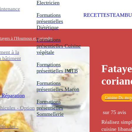
Electricien
intenance
Formations
RECETTES
TEAMBU
présentielles
Diététique
tayers à l'Houmous et coriandre
Formations
présentielles
Cuisine
ent à la
végétale
u bâtiment
Formations
Fataye
présentielles
IMTB
corian
Formations
présentielles
Maçon
 Réparation
Cuisine Du moy
Formations
icules - Option
présentielles
sur 75 avis
Sommellerie
Réalisez simp
icules -
cuisine liban