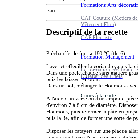
Formations
Arts décoratif
Eau
CAP Couture (Métiers de
Vêtement Flou)
Descriptif de la recette
CAP Fleuriste
Préchauffer le four à 180 °C (th. 6).
Formation
Management
Laver et effeuiller la coriandre, puis la ci
La formation création d’e
Dans une poêle chaude sans matière grass
L’atelier des Chefs
puis les laisser refroidir.
Dans un bol, mélanger le Houmous avec l
Cours à la carte
A l'aide d'un verre ou d'un emporte-pièce,
d'environ 7 à 8 cm de diamètre. Disposer
Houmous, puis refermer la pâte en pinçan
puis la 3e, afin de former une sorte de p
Disposer les fatayers sur une plaque alla
jaune d'oeuf avec l'eau, puis en badigeon