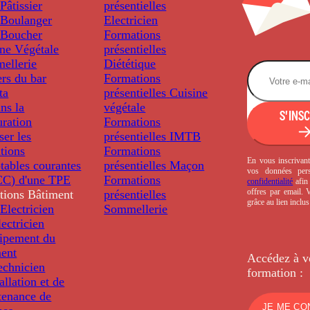
âtissier
présentielles
Boulanger
Electricien
Boucher
Formations
ine Végétale
présentielles
ellerie
Diététique
rs du bar
Formations
ta
présentielles
Cuisine
ns la
végétale
S'INS
uration
Formations
ser les
présentielles
IMTB
tions
Formations
En vous inscrivant
tables courantes
présentielles
Maçon
vos données per
C) d'une TPE
Formations
confidentialité
afin 
offres par email.
tions
Bâtiment
présentielles
grâce au lien inclu
Electricien
Sommellerie
ectricien
uipement du
ment
Accédez à v
echnicien
formation :
tallation et de
tenance de
JE ME CO