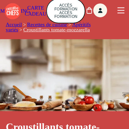
ACCÈS
CARTE
FORMATION
AMBUILDING
ACCÈS
CADEAU
FORMATION
Accueil
>
Recettes de cuisine
>
Apéritifs
variés
>
Croustillants tomate-mozzarella
Croustillants tomate-