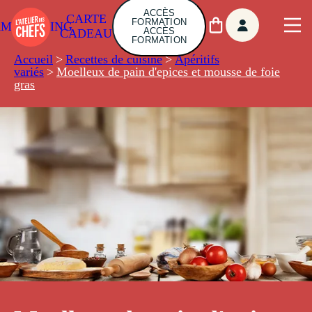
ACCÈS
CARTE
FORMATION
AMBUILDING
ACCÈS
CADEAU
FORMATION
Accueil
>
Recettes de cuisine
>
Apéritifs
variés
>
Moelleux de pain d'epices et mousse de foie
gras