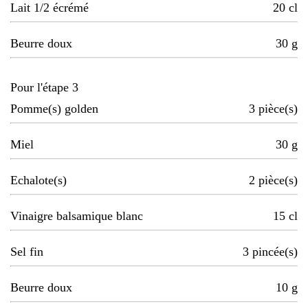
Lait 1/2 écrémé
20
cl
Beurre doux
30
g
Pour l'étape 3
Pomme(s) golden
3
pièce(s)
Miel
30
g
Echalote(s)
2
pièce(s)
Vinaigre balsamique blanc
15
cl
Sel fin
3
pincée(s)
Beurre doux
10
g