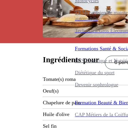
Motocycles
TP Mécanicien de maint
automobile
Technicien Gros Électro
Formations
Santé & Soci
Ingrédients pour
BTS Diététique et Nutrit
6 pers
Diététique du sport
Tomate(s) roma
Devenir sophrologue
Oeuf(s)
Formation
Beauté & Bien
Chapelure de pain
Huile d'olive
CAP Métiers de la Coiffu
Sel fin