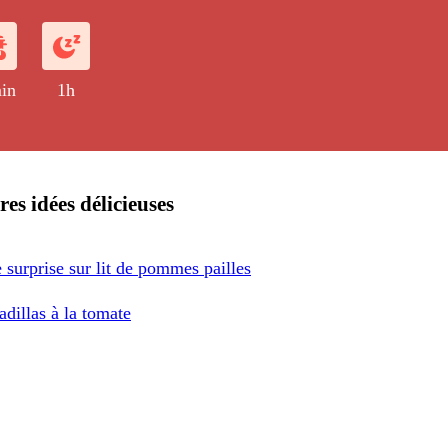
in
1h
res idées délicieuses
surprise sur lit de pommes pailles
dillas à la tomate