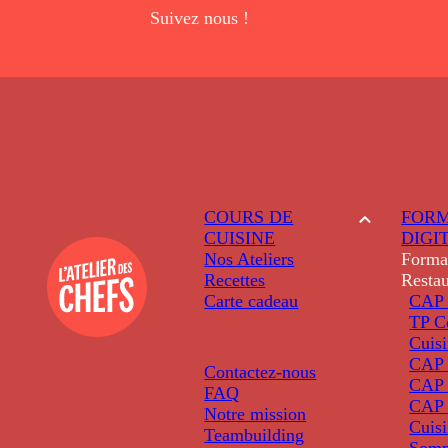
Suivez nous !
COURS DE
FORM
CUISINE
DIGI
Nos Ateliers
Forma
Recettes
Restau
Carte cadeau
CAP 
TP C
Cuis
CAP P
Contactez-nous
CAP 
FAQ
CAP 
Notre mission
Cuis
Teambuilding
Somm