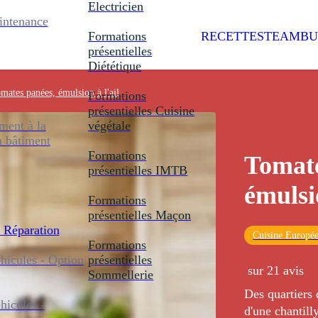
Electricien
intenance
Formations
RECETTES
TEAMBU
présentielles
Diététique
mates panées, émulsion à l'ail
Formations
présentielles
Cuisine
ent à la
végétale
u bâtiment
Formations
Tomate
présentielles
IMTB
émulsio
Formations
présentielles
Maçon
 Réparation
Cuisine Europé
Formations
icules - Option
présentielles
sur 21 avis
Sommellerie
Des quartiers
icules -
d'une chantilly