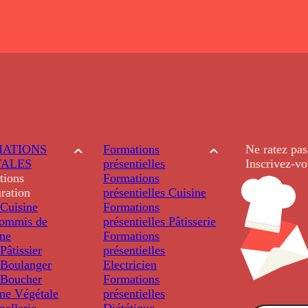
ATIONS
Formations
Ne ratez pas
TALES
présentielles
Inscrivez-vo
tions
Formations
ration
présentielles
Cuisine
Cuisine
Formations
ommis de
présentielles
Pâtisserie
ine
Formations
âtissier
présentielles
Boulanger
Electricien
Boucher
Formations
ine Végétale
présentielles
ellerie
Diététique