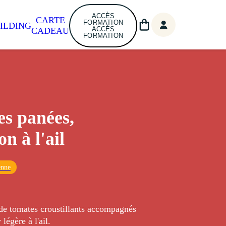
ACCÈS
CARTE
FORMATION
ILDING
ACCÈS
CADEAU
FORMATION
s panées,
n à l'ail
enne
 de tomates croustillants accompagnés
 légère à l'ail.