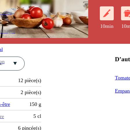
enance
10min
10m
ménager
al
D’aut
ion
.
Tomate 
12
pièce(s)
Empana
2
pièce(s)
-être
150
g
5
cl
re
6
pincée(s)