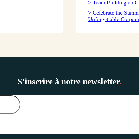
> Team Building en C
> Celebrate the Summ
Unforgettable Corpora
S'inscrire à notre newsletter
.