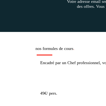
Votre adresse email se
des offres. Vous
nos formules de cours
.
ENFANT
Encadré par un Chef professionnel, vo
49€
/ pers.