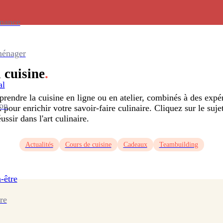
enance
ménager
a cuisine
.
al
pprendre la cuisine en ligne ou en atelier, combinés à des exp
ion
x pour enrichir votre savoir-faire culinaire. Cliquez sur le suj
ussir dans l'art culinaire.
Actualités
Cours de cuisine
Cadeaux
Teambuilding
-être
re