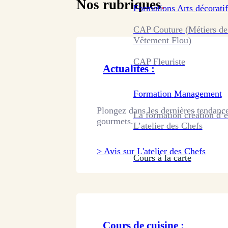
Nos rubriques
.
Formations
Arts décoratif
CAP Couture (Métiers de
Vêtement Flou)
CAP Fleuriste
Actualités :
Formation
Management
Plongez dans les dernières tendance
La formation création d’e
gourmets.
L’atelier des Chefs
> Avis sur L'atelier des Chefs
Cours à la carte
Cours de cuisine :