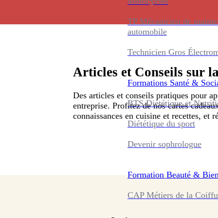
Motocycles
TP Mécanicien de maint
automobile
Technicien Gros Électro
Articles et Conseils sur l
Formations
Santé & Soci
Des articles et conseils pratiques pour a
BTS Diététique et Nutrit
entreprise. Profitez de nos cartes cadeau
connaissances en cuisine et recettes, et ré
Diététique du sport
Devenir sophrologue
Formation
Beauté & Bien
CAP Métiers de la Coiffu