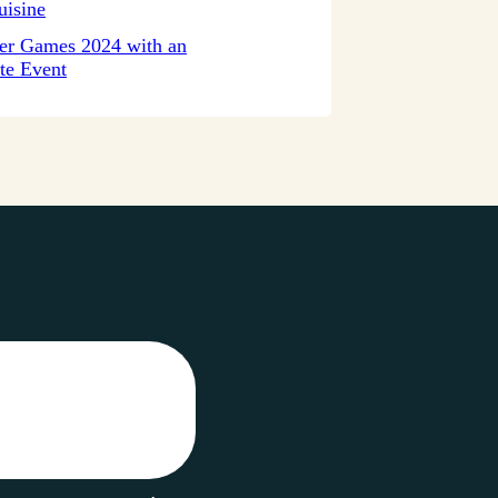
uisine
er Games 2024 with an
te Event