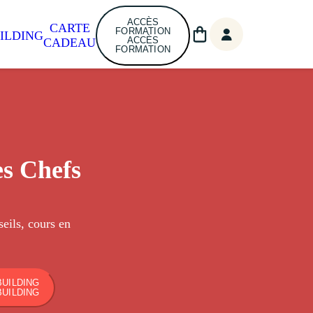
ACCÈS
CARTE
FORMATION
ILDING
ACCÈS
CADEAU
FORMATION
es Chefs
seils, cours en
UILDING
UILDING