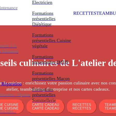
Electricien
intenance
Formations
RECETTES
TEAMBU
présentielles
Diététique
Formations
présentielles
Cuisine
ent à la
végétale
u bâtiment
Formations
seils culinaires de L'atelier d
présentielles
IMTB
Formations
présentielles
Maçon
r la cuisine : enrichissez votre passion culinaire avec nos con
 Réparation
atelier, teambuilding d'entreprise et nos cartes cadeaux.
Formations
icules - Option
présentielles
Sommellerie
E CUISINE
CARTE CADEAU
RECETTES
TEAMB
E CUISINE
CARTE CADEAU
RECETTES
TEAMB
icules -