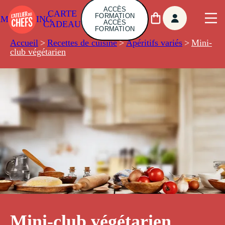
ACCÈS
CARTE
FORMATION
AMBUILDING
ACCÈS
CADEAU
FORMATION
Accueil
>
Recettes de cuisine
>
Apéritifs variés
>
Mini-
club végétarien
Mini-club végétarien