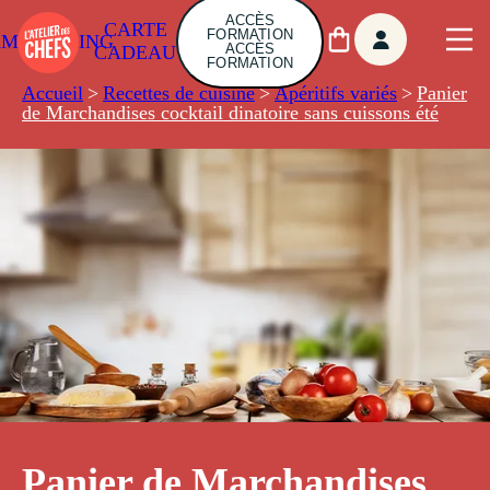
ACCÈS
CARTE
FORMATION
AMBUILDING
ACCÈS
CADEAU
FORMATION
Accueil
>
Recettes de cuisine
>
Apéritifs variés
>
Panier
de Marchandises cocktail dinatoire sans cuissons été
Panier de Marchandises