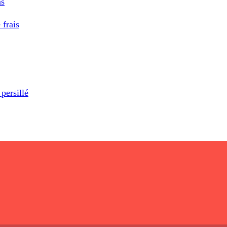
as
 frais
persillé