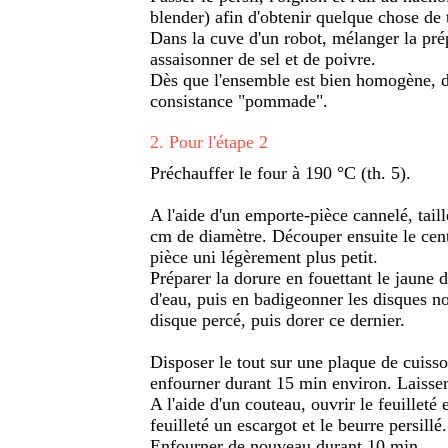
blender) afin d'obtenir quelque chose de t
Dans la cuve d'un robot, mélanger la pré
assaisonner de sel et de poivre.
Dès que l'ensemble est bien homogène, div
consistance "pommade".
2
.
Pour l'étape 2
Préchauffer le four à 190 °C (th. 5).
A l'aide d'un emporte-pièce cannelé, taill
cm de diamètre. Découper ensuite le cen
pièce uni légèrement plus petit.
Préparer la dorure en fouettant le jaune 
d'eau, puis en badigeonner les disques n
disque percé, puis dorer ce dernier.
Disposer le tout sur une plaque de cuisso
enfourner durant 15 min environ. Laisser 
A l'aide d'un couteau, ouvrir le feuilleté
feuilleté un escargot et le beurre persillé.
Enfourner de nouveau durant 10 min.