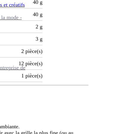
40
g
s et créatifs
40
g
 la mode -
2
g
3
g
2
pièce(s)
12
pièce(s)
ntreprise de
1
pièce(s)
 ambiante.
ir avec la grille la plus fine (ou au