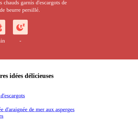
tés chauds garnis d'escargots de
e beurre persillé.
in
-
res idées délicieuses
d'escargots
e d'araignée de mer aux asperges
es