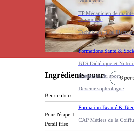
Motocycles
TP Mécanicien de maint
automobile
Technicien Gros Électro
Formations
Santé & Soci
BTS Diététique et Nutrit
Ingrédients pour
Diététique du sport
6 pers
Devenir sophrologue
Beurre doux
Formation
Beauté & Bien
Pour l'étape 1
CAP Métiers de la Coiffu
Persil frisé