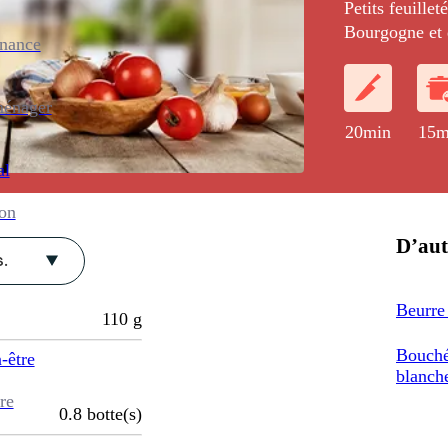
Petits feuille
Bourgogne et d
enance
ménager
20min
15m
al
ion
D’aut
.
Beurre 
110
g
Bouché
-être
blanch
re
0.8
botte(s)