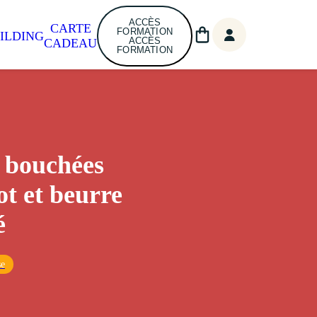
ACCÈS
CARTE
FORMATION
ILDING
ACCÈS
CADEAU
FORMATION
s bouchées
ot et beurre
é
se