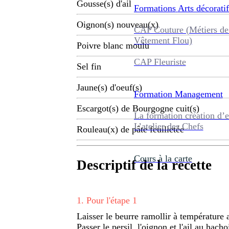
Gousse(s) d'ail
Formations
Arts décoratif
Oignon(s) nouveau(x)
CAP Couture (Métiers de
Vêtement Flou)
Poivre blanc moulu
CAP Fleuriste
Sel fin
Jaune(s) d'oeuf(s)
Formation
Management
Escargot(s) de Bourgogne cuit(s)
La formation création d’e
L’atelier des Chefs
Rouleau(x) de pâte feuilletée
Cours à la carte
Descriptif de la recette
1
.
Pour l'étape 1
Laisser le beurre ramollir à température
Passer le persil, l'oignon et l'ail au hacho