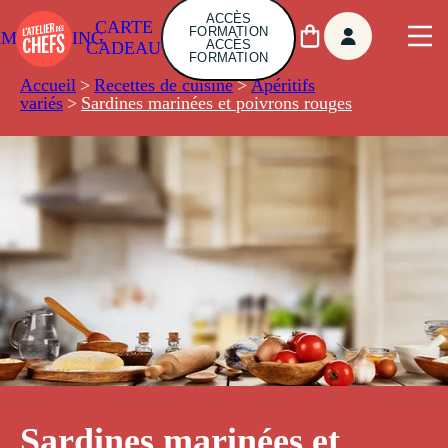
ACCÈS
CARTE
FORMATION
AMBUILDING
ACCÈS
CADEAU
FORMATION
Accueil
>
Recettes de cuisine
>
Apéritifs
variés
>
Sardines marinées et poivrons rouges
Sardines marinées et