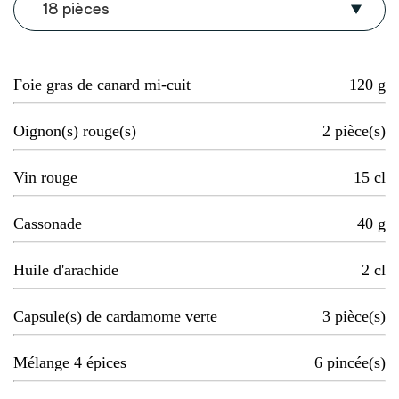
18 pièces
Foie gras de canard mi-cuit
120
g
Oignon(s) rouge(s)
2
pièce(s)
Vin rouge
15
cl
Cassonade
40
g
Huile d'arachide
2
cl
Capsule(s) de cardamome verte
3
pièce(s)
Mélange 4 épices
6
pincée(s)