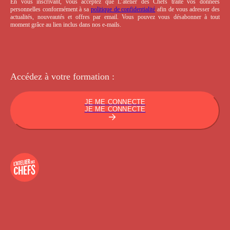
En vous inscrivant, vous acceptez que L’atelier des Chefs traite vos données
personnelles conformément à sa
politique de confidentialité
afin de vous adresser des
actualités, nouveautés et offres par email. Vous pouvez vous désabonner à tout
moment grâce au lien inclus dans nos e-mails.
Accédez à votre
formation :
JE ME CONNECTE
JE ME CONNECTE