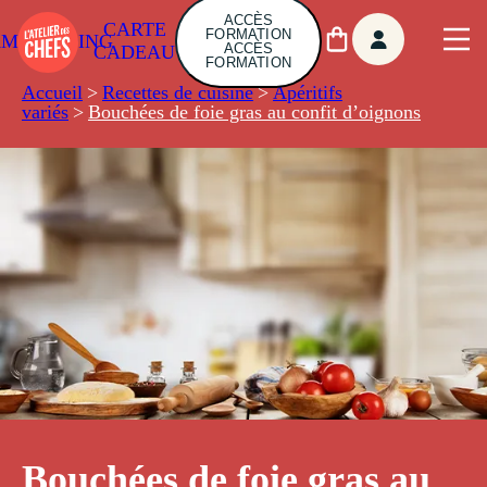
ACCÈS
CARTE
FORMATION
AMBUILDING
ACCÈS
CADEAU
FORMATION
Accueil
>
Recettes de cuisine
>
Apéritifs
variés
>
Bouchées de foie gras au confit d’oignons
Bouchées de foie gras au