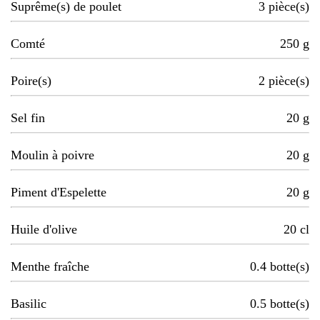
Suprême(s) de poulet
3
pièce(s)
Comté
250
g
Poire(s)
2
pièce(s)
Sel fin
20
g
Moulin à poivre
20
g
Piment d'Espelette
20
g
Huile d'olive
20
cl
Menthe fraîche
0.4
botte(s)
Basilic
0.5
botte(s)