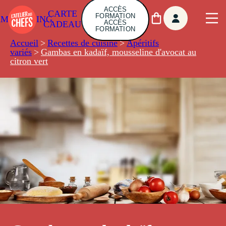
ACCÈS
CARTE
FORMATION
AMBUILDING
ACCÈS
CADEAU
FORMATION
Accueil
>
Recettes de cuisine
>
Apéritifs
variés
>
Gambas en kadaïf, mousseline d'avocat au
citron vert