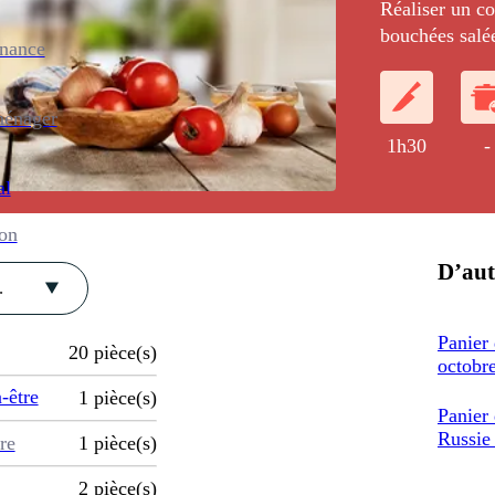
Réaliser un co
bouchées salée
enance
panier.
ménager
1h30
-
al
ion
D’aut
.
Panier 
20
pièce(s)
octobr
-être
1
pièce(s)
Panier 
Russie
re
1
pièce(s)
2
pièce(s)