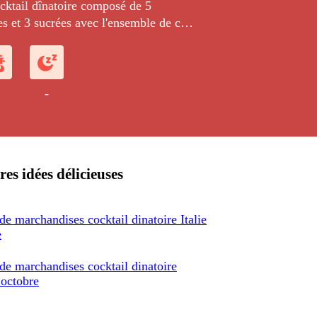
cktail dînatoire composé de 5
s et 3 sucrées avec l'ensemble de ce
-
res idées délicieuses
de marchandises cocktail dinatoire Italie
e
de marchandises cocktail dinatoire
 octobre