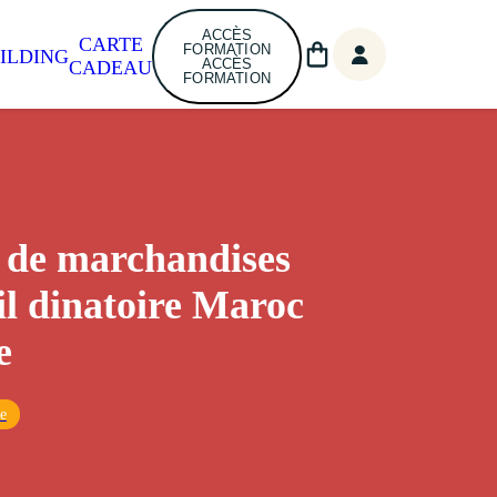
ACCÈS
CARTE
FORMATION
ILDING
ACCÈS
CADEAU
FORMATION
 de marchandises
il dinatoire Maroc
e
ne