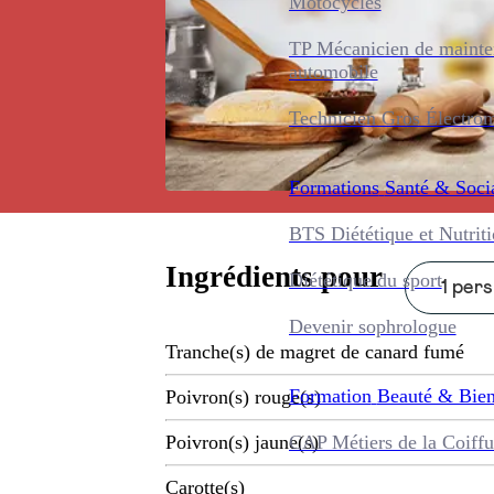
Motocycles
TP Mécanicien de maint
automobile
Technicien Gros Électro
Formations
Santé & Soci
BTS Diététique et Nutrit
Ingrédients pour
Diététique du sport
1 pers
Devenir sophrologue
Tranche(s) de magret de canard fumé
Formation
Beauté & Bien
Poivron(s) rouge(s)
CAP Métiers de la Coiffu
Poivron(s) jaune(s)
Carotte(s)