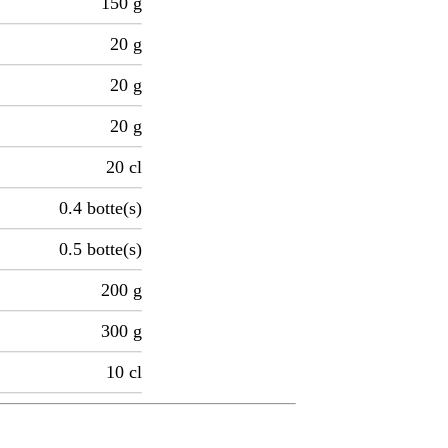
150
g
20
g
20
g
20
g
20
cl
0.4
botte(s)
0.5
botte(s)
200
g
300
g
10
cl