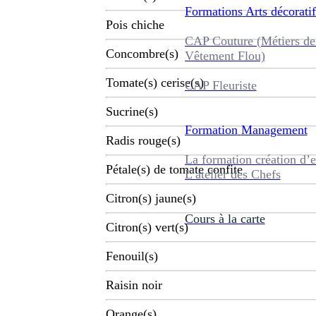
Formations
Arts décoratif
Pois chiche
CAP Couture (Métiers de
Concombre(s)
Vêtement Flou)
Tomate(s) cerise(s)
CAP Fleuriste
Sucrine(s)
Formation
Management
Radis rouge(s)
La formation création d’e
Pétale(s) de tomate confite
L’atelier des Chefs
Citron(s) jaune(s)
Cours à la carte
Citron(s) vert(s)
Fenouil(s)
Raisin noir
Orange(s)