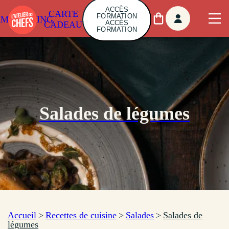
ACCÈS
CARTE
FORMATION
AMBUILDING
ACCÈS
CADEAU
FORMATION
Salades de légumes
Accueil
>
Recettes de cuisine
>
Salades
>
Salades de
légumes