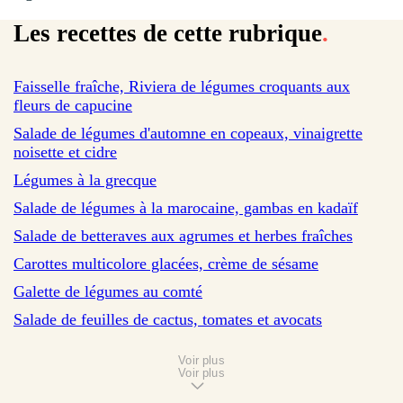
Les recettes de cette rubrique
.
sur 1 avis
Faisselle fraîche, Riviera de légumes croquants aux
fleurs de capucine
Salade de légumes d'automne en copeaux, vinaigrette
noisette et cidre
Légumes à la grecque
sur 201 avis
Salade de légumes à la marocaine, gambas en kadaïf
sur 1 avis
Salade de betteraves aux agrumes et herbes fraîches
sur 10 avis
Carottes multicolore glacées, crème de sésame
sur 35 avis
Galette de légumes au comté
sur 1 avis
Salade de feuilles de cactus, tomates et avocats
Voir plus
Voir plus