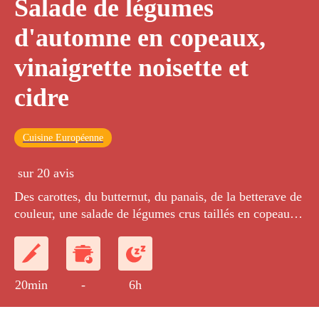
Salade de légumes
d'automne en copeaux,
vinaigrette noisette et
cidre
Cuisine Européenne
sur 20 avis
Des carottes, du butternut, du panais, de la betterave de
couleur, une salade de légumes crus taillés en copeaux
assaisonnée avec une vinaigrette à l'huile de noisettes
parfumée au thym et au vinaigre de cidre.
20min
-
6h