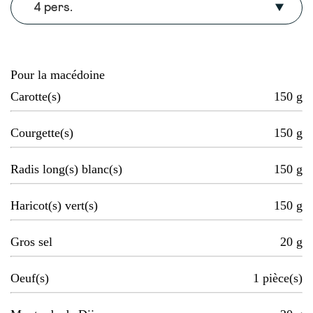
4 pers.
Pour la macédoine
Carotte(s)
150
g
Courgette(s)
150
g
Radis long(s) blanc(s)
150
g
Haricot(s) vert(s)
150
g
Gros sel
20
g
Oeuf(s)
1
pièce(s)