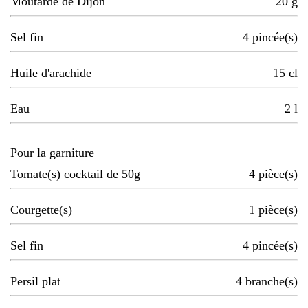
Moutarde de Dijon
20
g
Sel fin
4
pincée(s)
Huile d'arachide
15
cl
Eau
2
l
Pour la garniture
Tomate(s) cocktail de 50g
4
pièce(s)
Courgette(s)
1
pièce(s)
Sel fin
4
pincée(s)
Persil plat
4
branche(s)