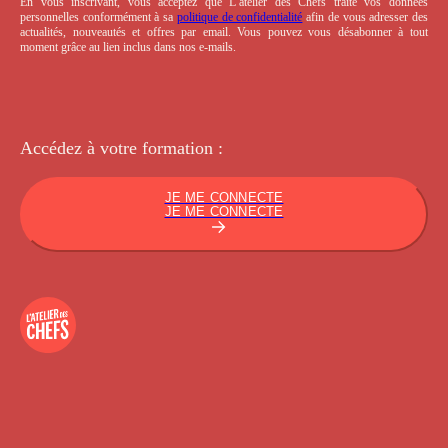
En vous inscrivant, vous acceptez que L’atelier des Chefs traite vos données
personnelles conformément à sa
politique de confidentialité
afin de vous adresser des
actualités, nouveautés et offres par email. Vous pouvez vous désabonner à tout
moment grâce au lien inclus dans nos e-mails.
Accédez à votre
formation :
JE ME CONNECTE
JE ME CONNECTE