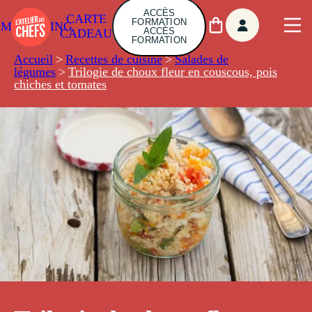
ACCÈS
CARTE
FORMATION
AMBUILDING
ACCÈS
CADEAU
FORMATION
Accueil
>
Recettes de cuisine
>
Salades de
légumes
>
Trilogie de choux fleur en couscous, pois
chiches et tomates