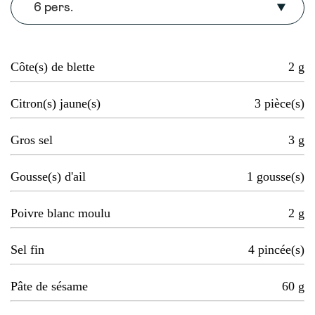
6 pers.
Côte(s) de blette
2
g
Citron(s) jaune(s)
3
pièce(s)
Gros sel
3
g
Gousse(s) d'ail
1
gousse(s)
Poivre blanc moulu
2
g
Sel fin
4
pincée(s)
Pâte de sésame
60
g