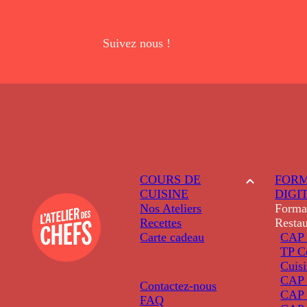
Suivez nous !
COURS DE
FORM
CUISINE
DIGI
Nos Ateliers
Forma
Recettes
Restau
Carte cadeau
CAP 
TP C
Cuis
CAP P
Contactez-nous
CAP 
FAQ