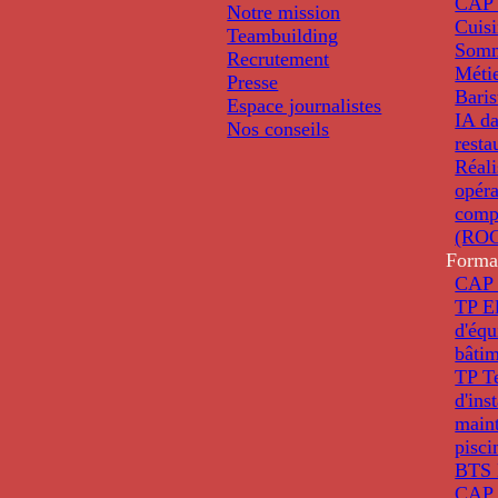
CAP 
Notre mission
Cuis
Teambuilding
Somm
Recrutement
Métie
Presse
Baris
Espace journalistes
IA da
Nos conseils
resta
Réali
opéra
comp
(ROC
Forma
CAP 
TP El
d'éq
bâti
TP T
d'ins
main
pisci
BTS 
CAP 