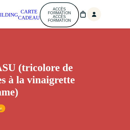
ACCÈS
CARTE
FORMATION
ILDING
ACCÈS
CADEAU
FORMATION
U (tricolore de
s à la vinaigrette
ame)
ue