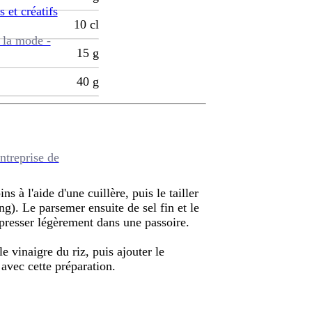
s et créatifs
10
cl
 la mode -
15
g
40
g
ntreprise de
s à l'aide d'une cuillère, puis le tailler
ng). Le parsemer ensuite de sel fin et le
 presser légèrement dans une passoire.
le vinaigre du riz, puis ajouter le
avec cette préparation.