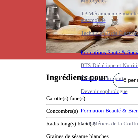
Motocycles
TP Mécanicien de maint
automobile
Technicien Gros Électro
Formations
Santé & Soci
BTS Diététique et Nutrit
Ingrédients pour
Diététique du sport
6 pers
Devenir sophrologue
Carotte(s) fane(s)
Formation
Beauté & Bien
Concombre(s)
CAP Métiers de la Coiffu
Radis long(s) blanc(s)
Graines de sésame blanches