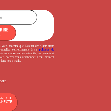
CRIRE
, vous acceptez que L’atelier des Chefs traite
sonnelles conformément à sa
politique de
de vous adresser des actualités, nouveautés et
 Vous pouvez vous désabonner à tout moment
s dans nos e-mails.
otre
NNECTE
NNECTE