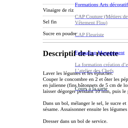
Formations
Arts décoratif
Vinaigre de riz
CAP Couture (Métiers de
Sel fin
Vêtement Flou)
Sucre en poudre
CAP Fleuriste
Descriptif de la recette
Formation
Management
La formation création d’e
L’atelier des Chefs
Laver les légumes et les éplucher.
Couper le concombre en 2 et ôter les pépin
en julienne (fins bâtonnets de 5 cm de lo
Cours à la carte
laisser dégorger pendant 10 min, puis le
Dans un bol, mélanger le sel, le sucre et 
sésame. Assaisonner ensuite les légumes 
Dresser dans un bol de service.