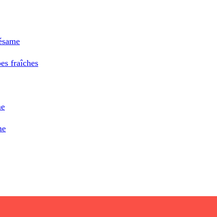
sésame
es fraîches
me
me