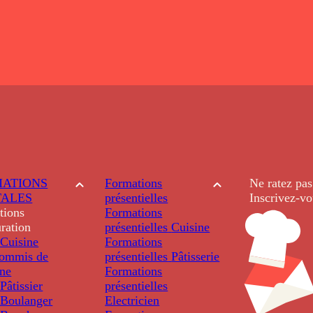
ATIONS
Formations
Ne ratez pas
TALES
présentielles
Inscrivez-vo
tions
Formations
ration
présentielles
Cuisine
Cuisine
Formations
ommis de
présentielles
Pâtisserie
ine
Formations
âtissier
présentielles
Boulanger
Electricien