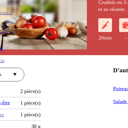
Crudités en 3 
et au sésame.
enance
ménager
20min
-
al
ion
D’aut
.
Poireau
2
pièce(s)
Salade
-être
1
pièce(s)
re
1
pièce(s)
30
g