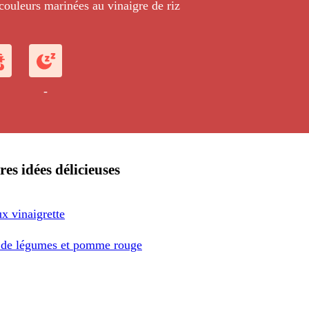
couleurs marinées au vinaigre de riz
-
res idées délicieuses
x vinaigrette
 de légumes et pomme rouge