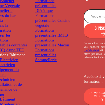
Boucher
Formations
ine Végétale
présentielles
ellerie
Diététique
rs du bar
Formations
ta
présentielles
Cuisine
ns la
végétale
S'INS
uration
Formations
ser les
présentielles
IMTB
tions
Formations
En vous inscrivant
tables courantes
présentielles
Maçon
vos données per
C) d'une TPE
Formations
confidentialité
afin 
offres par email.
tions
Bâtiment
présentielles
grâce au lien inclu
Electricien
Sommellerie
ectricien
uipement du
ment
Accédez à v
echnicien
formation :
tallation et de
tenance de
JE ME CO
nes
JE ME CO
Bâtiment
Monteur en