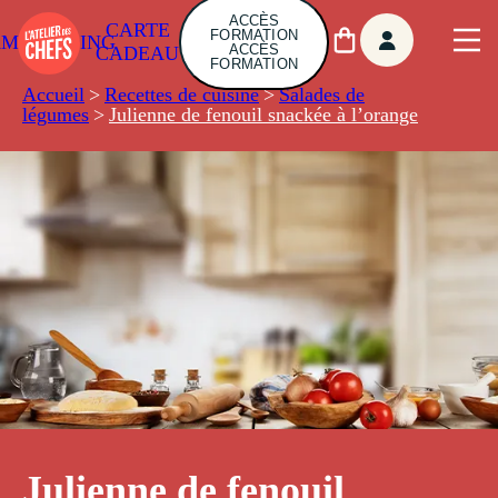
ACCÈS
CARTE
FORMATION
AMBUILDING
ACCÈS
CADEAU
FORMATION
Accueil
>
Recettes de cuisine
>
Salades de
légumes
>
Julienne de fenouil snackée à l’orange
Julienne de fenouil