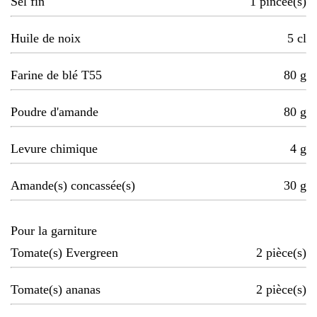
Sel fin
1
pincée(s)
Huile de noix
5
cl
Farine de blé T55
80
g
Poudre d'amande
80
g
Levure chimique
4
g
Amande(s) concassée(s)
30
g
Pour la garniture
Tomate(s) Evergreen
2
pièce(s)
Tomate(s) ananas
2
pièce(s)