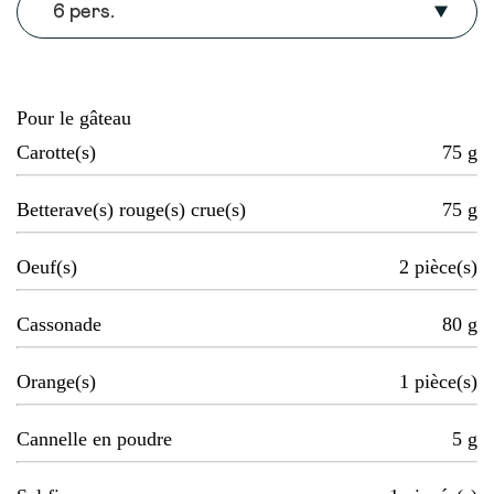
6 pers.
Pour le gâteau
Carotte(s)
75
g
Betterave(s) rouge(s) crue(s)
75
g
Oeuf(s)
2
pièce(s)
Cassonade
80
g
Orange(s)
1
pièce(s)
Cannelle en poudre
5
g