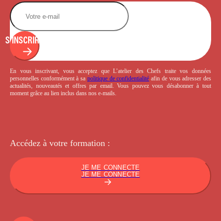
S'INSCRIRE
En vous inscrivant, vous acceptez que L’atelier des Chefs traite vos données
personnelles conformément à sa
politique de confidentialité
afin de vous adresser des
actualités, nouveautés et offres par email. Vous pouvez vous désabonner à tout
moment grâce au lien inclus dans nos e-mails.
Accédez à votre
formation :
JE ME CONNECTE
JE ME CONNECTE