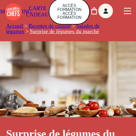
ACCÈS
CARTE
FORMATION
AMBUILDING
ACCÈS
CADEAU
FORMATION
Accueil
>
Recettes de cuisine
>
Salades de
légumes
>
Surprise de légumes du marché
Surprise de légumes du