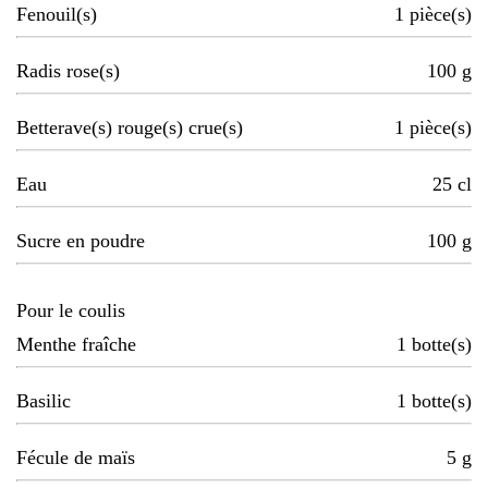
Fenouil(s)
1
pièce(s)
Radis rose(s)
100
g
Betterave(s) rouge(s) crue(s)
1
pièce(s)
Eau
25
cl
Sucre en poudre
100
g
Pour le coulis
Menthe fraîche
1
botte(s)
Basilic
1
botte(s)
Fécule de maïs
5
g