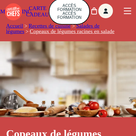
ACCÈS
CARTE
FORMATION
AMBUILDING
ACCÈS
CADEAU
FORMATION
Accueil
>
Recettes de cuisine
>
Salades de
légumes
>
Copeaux de légumes racines en salade
Copeaux de légumes