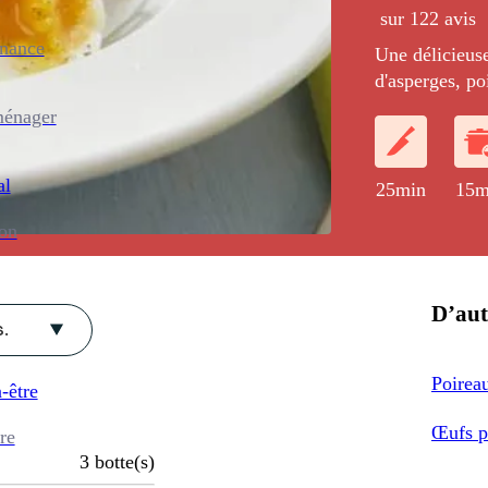
sur 122 avis
enance
Une délicieuse
d'asperges, po
aromatisés à l
ménager
de noix.
al
25min
15m
ion
D’aut
.
Poireau
-être
Œufs po
re
3
botte(s)