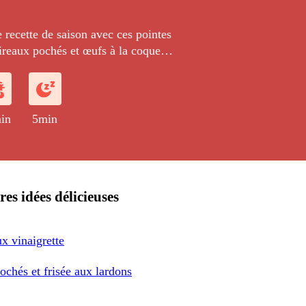
 recette de saison avec ces pointes
ireaux pochés et œufs à la coque
a sauge et servie avec un filet d'huile
in
5min
res idées délicieuses
x vinaigrette
chés et frisée aux lardons