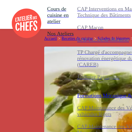
Cours de
CAP Interventions en Ma
cuisine en
Technique des Bâtiments
atelier
CAP Maçon
Nos Ateliers
Accueil
>
Recettes de cuisine
>
Salades de légumes
CAP Carreleur Mosaïste
TP Chargé d'accompagnem
rénovation énergétique d
(CAREB)
Jardinier Paysagiste
Formations
Mécanique &
CAP Maintenance des Véh
véhicules légers
CAP Maintenance des Véh