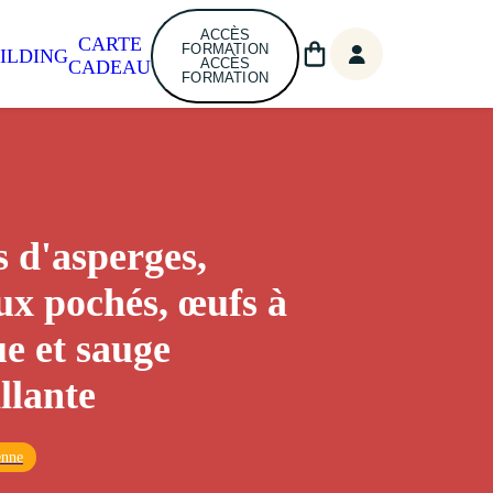
ACCÈS
CARTE
FORMATION
ILDING
ACCÈS
CADEAU
FORMATION
s d'asperges,
ux pochés, œufs à
ue et sauge
llante
enne