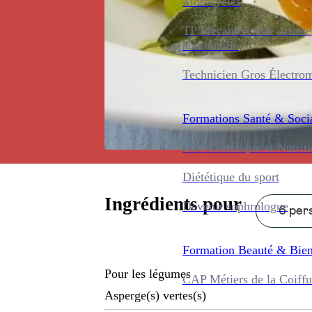
Motocycles
TP Mécanicien de maint
automobile
Technicien Gros Électro
Formations
Santé & Soci
BTS Diététique et Nutrit
Diététique du sport
Ingrédients pour
Devenir sophrologue
6 pers
Formation
Beauté & Bien
Pour les légumes
CAP Métiers de la Coiffu
Asperge(s) vertes(s)