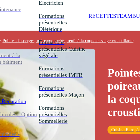
Electricien
intenance
Formations
RECETTES
TEAMBU
présentielles
Diététique
>
Pointes d'asperges, poireaux pochés, œufs à la coque et sauge croustillante
Formations
présentielles
Cuisine
ent à la
végétale
u bâtiment
Formations
Pointe
présentielles
IMTB
poirea
Formations
présentielles
Maçon
la coq
 Réparation
Formations
crousti
icules - Option
présentielles
Sommellerie
Cuisine Europé
icules -