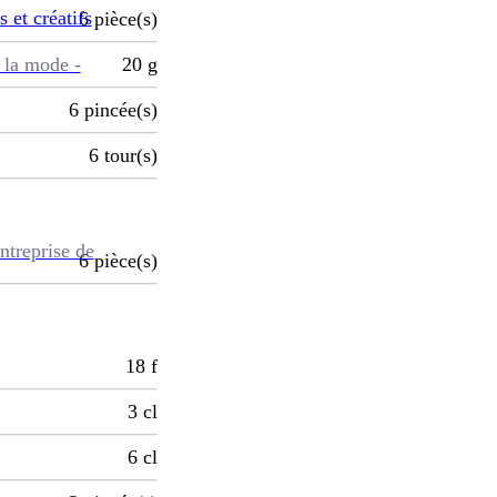
s et créatifs
6
pièce(s)
 la mode -
20
g
6
pincée(s)
6
tour(s)
ntreprise de
6
pièce(s)
18
f
3
cl
6
cl