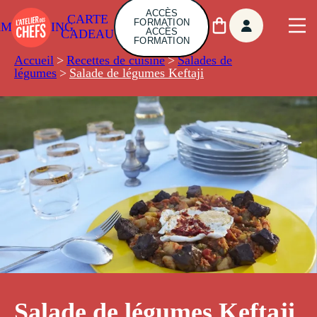
ACCÈS
CARTE
FORMATION
AMBUILDING
ACCÈS
CADEAU
FORMATION
Accueil
>
Recettes de cuisine
>
Salades de
légumes
>
Salade de légumes Keftaji
Salade de légumes Keftaji