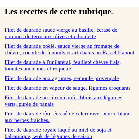
Les recettes de cette rubrique
.
sur 87 avis
Filet de daurade sauce vierge au basilic, écrasé de
pommes de terre aux olives et ciboulette
sur 8 avis
Filet de daurade poêlé, sauce vierge au fromage de
chèvre, cocotte de fenouils et artichauts au Ras el Hanout
Filet de daurade à l'unilatéral, feuilleté chèvre frais,
tomates anciennes et roquette
sur 10 avis
Filet de daurade aux agrumes, semoule provençale
sur 16 avis
Filet de daurade en vapeur de sauge, légumes croquants
sur 8 avis
Filet de daurade au citron confit, blinis aux légumes
verts, purée de panais
sur 3 avis
Filet de daurade rôti, écrasé de céleri rave, beurre blanc
aux herbes fraîches.
sur 67 avis
Filet de daurade royale laqué au miel de soja et
balsamique, wok de légumes de saison