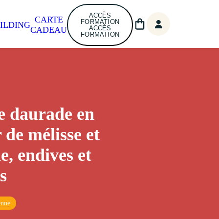
ACCÈS
CARTE
FORMATION
ILDING
ACCÈS
CADEAU
FORMATION
de daurade en
 de mélisse et
e, endives et
s
enne