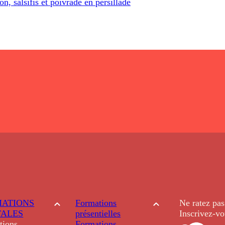
n, salsifis et poivrade en persillade
ATIONS
Formations
Ne ratez pas
TALES
présentielles
Inscrivez-vo
tions
Formations