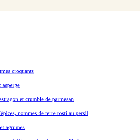
gumes croquants
t asperge
l'estragon et crumble de parmesan
'épices, pommes de terre rösti au persil
 et agrumes