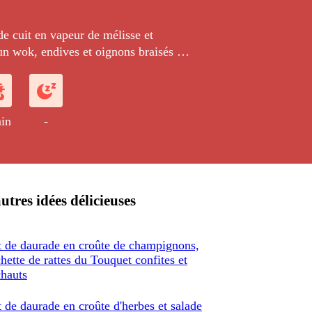
de cuit en vapeur de mélisse et
un wok, endives et oignons braisés au
nge.
in
-
utres idées délicieuses
t de daurade en croûte de champignons,
hette de rattes du Touquet confites et
chauts
t de daurade en croûte d'herbes et salade