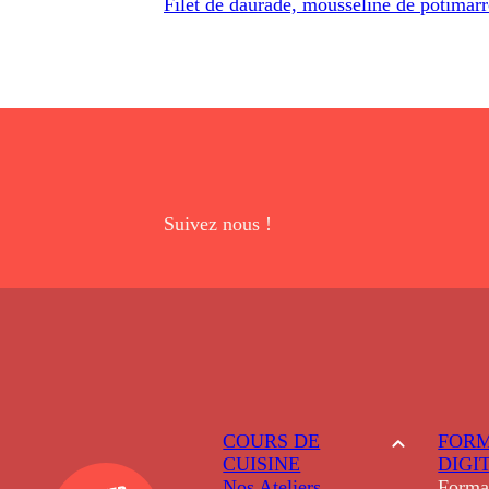
Filet de daurade, mousseline de potimarro
Suivez nous !
COURS DE
FORM
CUISINE
DIGI
Nos Ateliers
Forma