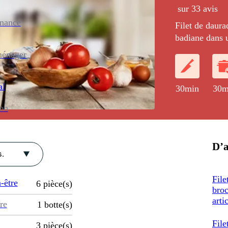
sur 33 avis
enance
Filet de daura
badiane dans 
caramel d'ora
ménager
al
30min
30m
ion
D’a
.
File
-être
6
pièce(s)
broc
arti
re
1
botte(s)
File
3
pièce(s)