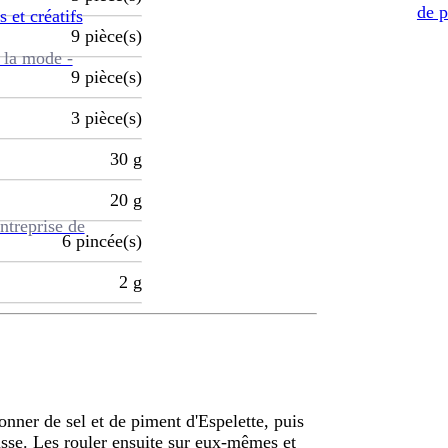
de p
s et créatifs
9
pièce(s)
 la mode -
9
pièce(s)
3
pièce(s)
30
g
20
g
ntreprise de
6
pincée(s)
2
g
sonner de sel et de piment d'Espelette, puis
isse. Les rouler ensuite sur eux-mêmes et