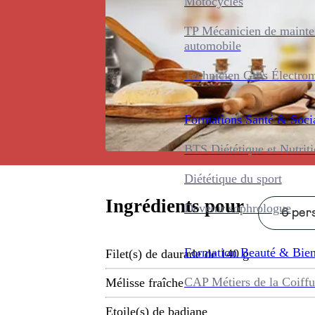
Motocycles
TP Mécanicien de maint
automobile
Technicien Gros Électro
Formations
Santé & Soci
BTS Diététique et Nutrit
Diététique du sport
Ingrédients pour
Devenir sophrologue
6 pers
Formation
Beauté & Bien
Filet(s) de daurade de 140 g
CAP Métiers de la Coiffu
Mélisse fraîche
Etoile(s) de badiane