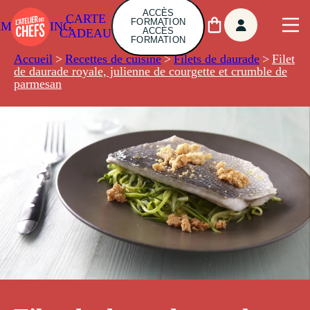
ACCÈS
CARTE
FORMATION
AMBUILDING
ACCÈS
CADEAU
FORMATION
Accueil
>
Recettes de cuisine
>
Filets de daurade
>
Filet
de daurade royale, julienne de courgette et crumble de
parmesan