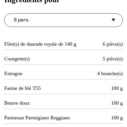
6 pers.
Filet(s) de daurade royale de 140 g
6
pièce(s)
Courgette(s)
5
pièce(s)
Estragon
4
branche(s)
Farine de blé T55
100
g
Beurre doux
100
g
Parmesan Parmigiano Reggiano
100
g