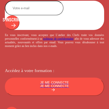
S'INSCRIRE
En vous inscrivant, vous acceptez que L’atelier des Chefs traite vos données
personnelles conformément à sa
politique de confidentialité
afin de vous adresser des
actualités, nouveautés et offres par email. Vous pouvez vous désabonner à tout
moment grâce au lien inclus dans nos e-mails.
Accédez à votre
formation :
JE ME CONNECTE
JE ME CONNECTE