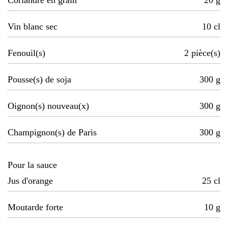
Coriandre en grain
20
g
Vin blanc sec
10
cl
Fenouil(s)
2
pièce(s)
Pousse(s) de soja
300
g
Oignon(s) nouveau(x)
300
g
Champignon(s) de Paris
300
g
Pour la sauce
Jus d'orange
25
cl
Moutarde forte
10
g