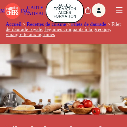
ACCÈS
CARTE
FORMATION
AMBUILDING
ACCÈS
CADEAU
FORMATION
Accueil
>
Recettes de cuisine
>
Filets de daurade
>
Filet
de daurade royale, légumes croquants à la grecque,
vinaigrette aux agrumes