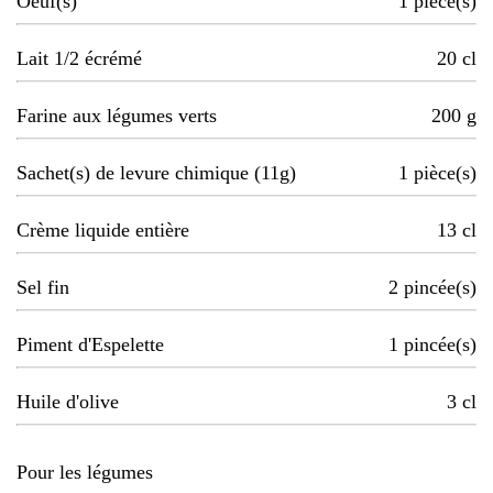
Oeuf(s)
1
pièce(s)
Lait 1/2 écrémé
20
cl
Farine aux légumes verts
200
g
Sachet(s) de levure chimique (11g)
1
pièce(s)
Crème liquide entière
13
cl
Sel fin
2
pincée(s)
Piment d'Espelette
1
pincée(s)
Huile d'olive
3
cl
Pour les légumes