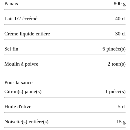
Panais
800
g
Lait 1/2 écrémé
40
cl
Crème liquide entière
30
cl
Sel fin
6
pincée(s)
Moulin à poivre
2
tour(s)
Pour la sauce
Citron(s) jaune(s)
1
pièce(s)
Huile d'olive
5
cl
Noisette(s) entière(s)
15
g