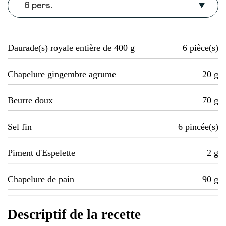
6 pers.
Daurade(s) royale entière de 400 g
6
pièce(s)
Chapelure gingembre agrume
20
g
Beurre doux
70
g
Sel fin
6
pincée(s)
Piment d'Espelette
2
g
Chapelure de pain
90
g
Descriptif de la recette