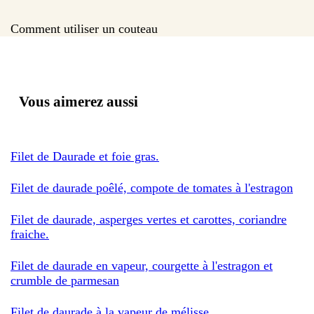
Comment utiliser un couteau
Vous aimerez aussi
Filet de Daurade et foie gras.
Filet de daurade poêlé, compote de tomates à l'estragon
Filet de daurade, asperges vertes et carottes, coriandre
fraiche.
Filet de daurade en vapeur, courgette à l'estragon et
crumble de parmesan
Filet de daurade à la vapeur de mélisse