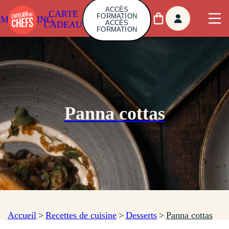
ACCÈS
CARTE
FORMATION
AMBUILDING
ACCÈS
CADEAU
FORMATION
Panna cottas
Accueil
>
Recettes de cuisine
>
Desserts
>
Panna cottas