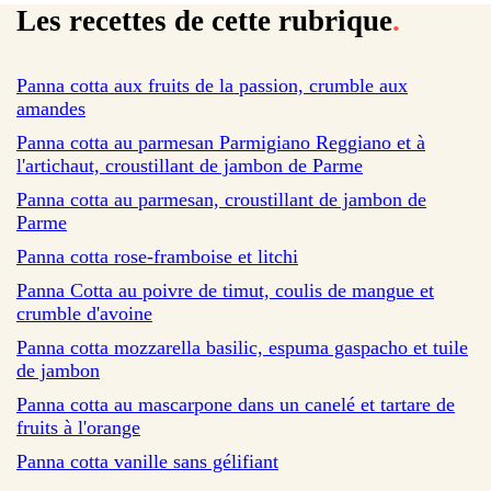
Les recettes de cette rubrique
.
sur 212 avis
Panna cotta aux fruits de la passion, crumble aux
amandes
sur 185 avis
Panna cotta au parmesan Parmigiano Reggiano et à
l'artichaut, croustillant de jambon de Parme
sur 1060 avis
Panna cotta au parmesan, croustillant de jambon de
Parme
sur 74 avis
Panna cotta rose-framboise et litchi
sur 3 avis
Panna Cotta au poivre de timut, coulis de mangue et
crumble d'avoine
sur 11 avis
Panna cotta mozzarella basilic, espuma gaspacho et tuile
de jambon
sur 4 avis
Panna cotta au mascarpone dans un canelé et tartare de
fruits à l'orange
Panna cotta vanille sans gélifiant