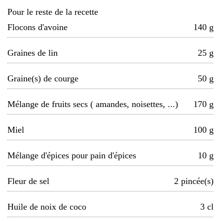
Pour le reste de la recette
Flocons d'avoine
140
g
Graines de lin
25
g
Graine(s) de courge
50
g
Mélange de fruits secs ( amandes, noisettes, ...)
170
g
Miel
100
g
Mélange d'épices pour pain d'épices
10
g
Fleur de sel
2
pincée(s)
Huile de noix de coco
3
cl