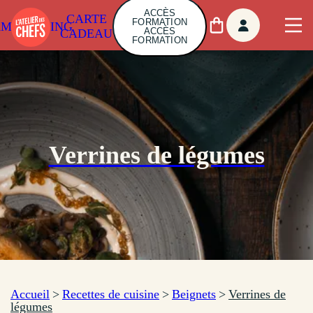
ACCÈS
CARTE
FORMATION
AMBUILDING
ACCÈS
CADEAU
FORMATION
Verrines de légumes
Accueil
>
Recettes de cuisine
>
Beignets
>
Verrines de
légumes