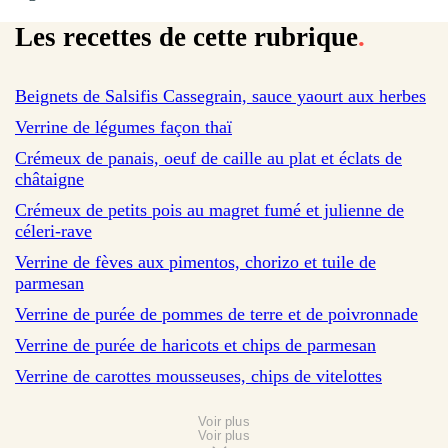
Les recettes de cette rubrique
.
sur 1 avis
Beignets de Salsifis Cassegrain, sauce yaourt aux herbes
sur 21 avis
Verrine de légumes façon thaï
sur 40 avis
Crémeux de panais, oeuf de caille au plat et éclats de
châtaigne
sur 29 avis
Crémeux de petits pois au magret fumé et julienne de
céleri-rave
sur 64 avis
Verrine de fèves aux pimentos, chorizo et tuile de
parmesan
sur 138 avis
Verrine de purée de pommes de terre et de poivronnade
sur 30 avis
Verrine de purée de haricots et chips de parmesan
Verrine de carottes mousseuses, chips de vitelottes
Voir plus
Voir plus