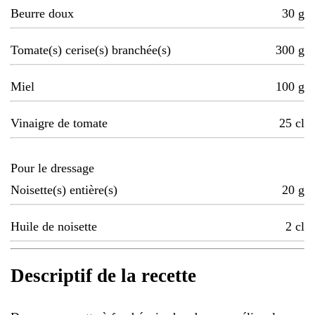
Beurre doux
30
g
Tomate(s) cerise(s) branchée(s)
300
g
Miel
100
g
Vinaigre de tomate
25
cl
Pour le dressage
Noisette(s) entière(s)
20
g
Huile de noisette
2
cl
Descriptif de la recette