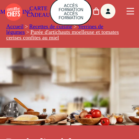
ACCÈS
CARTE
FORMATION
AMBUILDING
ACCÈS
CADEAU
FORMATION
Accueil
>
Recettes de cuisine
>
Verrines de
légumes
>
Purée d'artichauts moelleuse et tomates
cerises confites au miel