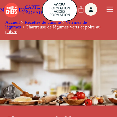
ACCÈS
CARTE
FORMATION
AMBUILDING
ACCÈS
CADEAU
FORMATION
Accueil
>
Recettes de cuisine
>
Verrines de
légumes
>
Chartreuse de légumes verts et poire au
poivre