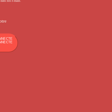
s dans nos e-mails.
otre
NNECTE
NNECTE