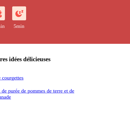
in
5min
res idées délicieuses
 courgettes
e de purée de pommes de terre et de
nnade