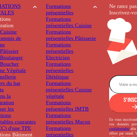
ATIONS
Formations
Ne ratez pas
TALES
présentielles
Inscrivez-vo
tions
Formations
ration
présentielles
Cuisine
Cuisine
Formations
ommis de
présentielles
Pâtisserie
ine
Formations
âtissier
présentielles
Boulanger
Electricien
Boucher
Formations
ine Végétale
présentielles
ellerie
Diététique
rs du bar
Formations
ta
présentielles
Cuisine
ns la
végétale
S'INS
uration
Formations
ser les
présentielles
IMTB
tions
Formations
En vous inscrivant
tables courantes
présentielles
Maçon
vos données per
C) d'une TPE
Formations
confidentialité
afin 
offres par email.
tions
Bâtiment
présentielles