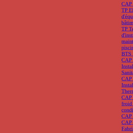
CAP 
TP El
d'éq
bâti
TP T
d'ins
main
pisci
BTS 
CAP 
Insta
Sanit
CAP 
Insta
Ther
CAP I
froid
condi
CAP 
CAP 
Fabri