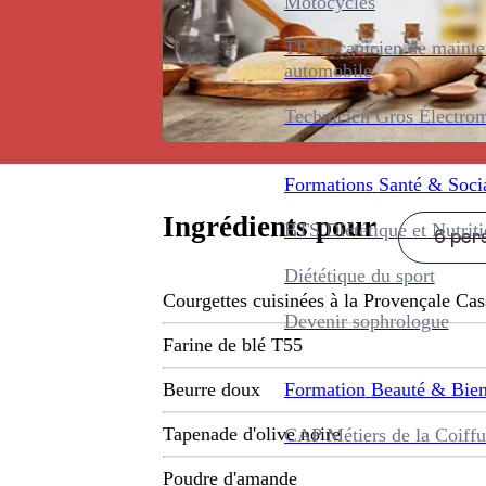
Motocycles
TP Mécanicien de maint
automobile
Technicien Gros Électro
Formations
Santé & Soci
Ingrédients pour
BTS Diététique et Nutrit
6 pers
Diététique du sport
Courgettes cuisinées à la Provençale Cas
Devenir sophrologue
Farine de blé T55
Formation
Beauté & Bien
Beurre doux
Tapenade d'olive noire
CAP Métiers de la Coiffu
Poudre d'amande