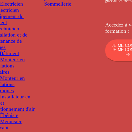
grâce au lien inclu
Electricien
Sommellerie
ectricien
uipement du
ment
Accédez à v
echnicien
formation :
tallation et de
tenance de
JE ME CO
nes
JE ME CO
Bâtiment
Monteur en
llations
aires
Monteur en
llations
miques
nstallateur en
 et
tionnement d'air
Ébéniste
Menuisier
cant