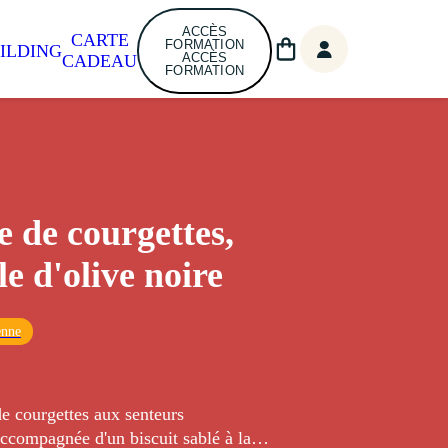
ACCÈS
CARTE
FORMATION
ILDING
ACCÈS
CADEAU
FORMATION
e de courgettes,
e d'olive noire
enne
e courgettes aux senteurs
ccompagnée d'un biscuit sablé à la