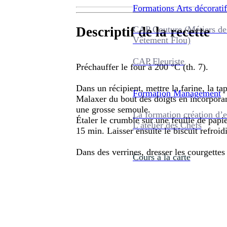
Formations
Arts décoratif
CAP Couture (Métiers de
Descriptif de la recette
Vêtement Flou)
CAP Fleuriste
Préchauffer le four à 200 °C (th. 7).
Dans un récipient, mettre la farine, la t
Formation
Management
Malaxer du bout des doigts en incorporan
une grosse semoule.
La formation création d’e
Étaler le crumble sur une feuille de papi
L’atelier des Chefs
15 min. Laisser ensuite le biscuit refroid
Dans des verrines, dresser les courgettes 
Cours à la carte