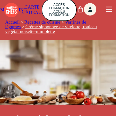
ACCÈS
CARTE
FORMATION
AMBUILDING
ACCÈS
CADEAU
FORMATION
Accueil
>
Recettes de cuisine
>
Verrines de
légumes
>
Crème siphonnée de vitelotte, rouleau
végétal noisette-mimolette