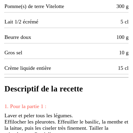
Pomme(s) de terre Vitelotte
300
g
Lait 1/2 écrémé
5
cl
Beurre doux
100
g
Gros sel
10
g
Crème liquide entière
15
cl
Descriptif de la recette
1
.
Pour la partie 1 :
Laver et peler tous les légumes.
Effilocher les pleurotes. Effeuiller le basilic, la menthe et
la laitue, puis les ciseler très finement. Tailler la