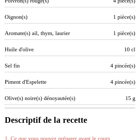
Poivron(s) rouge(s)
4
pièce(s)
Oignon(s)
1
pièce(s)
Aromate(s) ail, thym, laurier
1
pièce(s)
Huile d'olive
10
cl
Sel fin
4
pincée(s)
Piment d'Espelette
4
pincée(s)
Olive(s) noire(s) dénoyautée(s)
15
g
Descriptif de la recette
1
.
Ce que vous pouvez préparer avant le cours