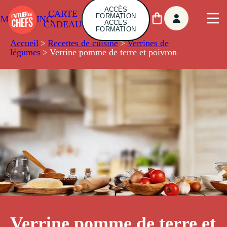
ACCÈS
CARTE
FORMATION
AMBUILDING
ACCÈS
CADEAU
FORMATION
Accueil
>
Recettes de cuisine
>
Verrines de
légumes
>
Verrine pomme de terre et poivron
Verrine pomme de terre et