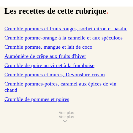
Les recettes de cette rubrique
.
Crumble pommes et fruits rouges, sorbet citron et basilic
sur 114 avis
Crumble pomme-orange à la cannelle et aux spéculoos
sur 163 avis
Crumble pomme, mangue et lait de coco
sur 179 avis
Aumônière de crêpe aux fruits d'hiver
sur 29 avis
Crumble de poire au vin et à la framboise
sur 39 avis
Crumble pommes et mures, Devonshire cream
sur 224 avis
Crumble pommes-poires, caramel aux épices de vin
chaud
sur 122 avis
Crumble de pommes et poires
Voir plus
Voir plus