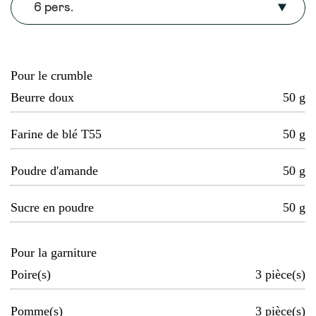
6 pers.
Pour le crumble
Beurre doux
50
g
Farine de blé T55
50
g
Poudre d'amande
50
g
Sucre en poudre
50
g
Pour la garniture
Poire(s)
3
pièce(s)
Pomme(s)
3
pièce(s)