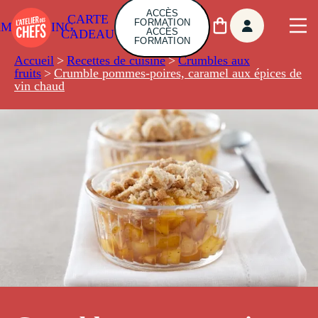
ACCÈS
CARTE
FORMATION
AMBUILDING
ACCÈS
CADEAU
FORMATION
Accueil
>
Recettes de cuisine
>
Crumbles aux
fruits
>
Crumble pommes-poires, caramel aux épices de
vin chaud