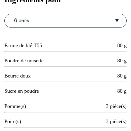
6 pers.
Farine de blé T55
80
g
Poudre de noisette
80
g
Beurre doux
80
g
Sucre en poudre
80
g
Pomme(s)
3
pièce(s)
Poire(s)
3
pièce(s)