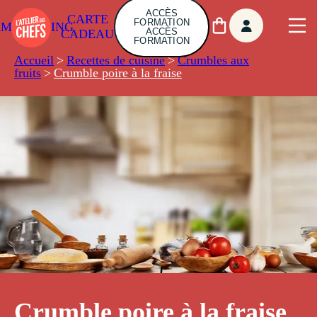
ACCÈS
CARTE
FORMATION
AMBUILDING
ACCÈS
CADEAU
FORMATION
Accueil
>
Recettes de cuisine
>
Crumbles aux
fruits
>
Crumble poire à la fraise
Crumble poire à la fraise