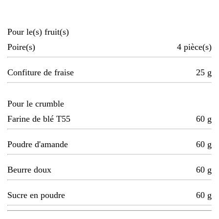
Pour le(s) fruit(s)
Poire(s)
4
pièce(s)
Confiture de fraise
25
g
Pour le crumble
Farine de blé T55
60
g
Poudre d'amande
60
g
Beurre doux
60
g
Sucre en poudre
60
g